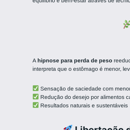
equilíbrio e bem-estar através de téc
A
hipnose para perda de peso
reeduc
interpreta que o estômago é menor, lev
Sensação de saciedade com menor
Redução do desejo por alimentos ca
Resultados naturais e sustentáveis
Libertação 