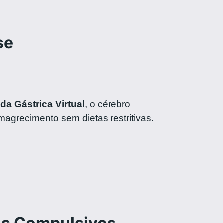
se
da Gástrica Virtual
, o cérebro
magrecimento sem dietas restritivas.
os Compulsivos