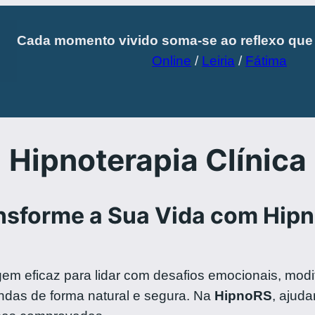
Cada momento vivido soma-se ao reflexo qu
Online
/
Leiria
/
Fátima
Hipnoterapia Clínica
nsforme a Sua Vida com Hip
m eficaz para lidar com desafios emocionais, mod
das de forma natural e segura. Na
HipnoRS
, ajud