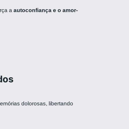
orça a
autoconfiança e o amor-
dos
mórias dolorosas, libertando