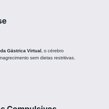
se
da Gástrica Virtual
, o cérebro
magrecimento sem dietas restritivas.
os Compulsivos