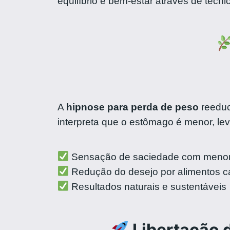
equilíbrio e bem-estar através de téc
A
hipnose para perda de peso
reeduc
interpreta que o estômago é menor, lev
Sensação de saciedade com menor
Redução do desejo por alimentos ca
Resultados naturais e sustentáveis
Libertação 