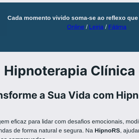
Cada momento vivido soma-se ao reflexo qu
Online
/
Leiria
/
Fátima
Hipnoterapia Clínica
nsforme a Sua Vida com Hip
m eficaz para lidar com desafios emocionais, mod
das de forma natural e segura. Na
HipnoRS
, ajud