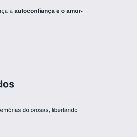
orça a
autoconfiança e o amor-
dos
mórias dolorosas, libertando