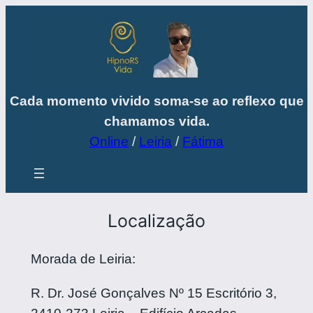
Saltar
para
o
conteúdo
Cada momento vivido soma-se ao reflexo que
chamamos vida.
Online
/
Leiria
/
Fátima
Localização
Morada de Leiria:
R. Dr. José Gonçalves Nº 15 Escritório 3,